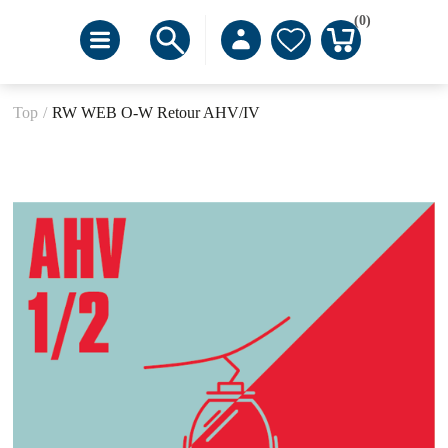
(0)
Top
/
RW WEB O-W Retour AHV/IV